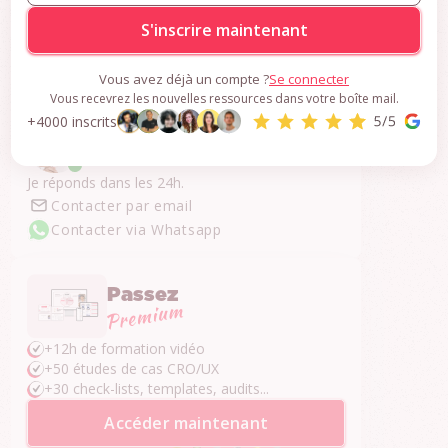
CRO
S'inscrire gratuitement
Vous avez déjà un compte ?
Se connecter
Vous recevrez les nouvelles ressources dans votre boîte mail.
+4000 inscrits
Une question ?
Je réponds dans les 24h.
Contacter par email
Contacter via Whatsapp
Passez
+12h de formation vidéo
+50 études de cas CRO/UX
+30 check-lists, templates, audits...
Accéder maintenant