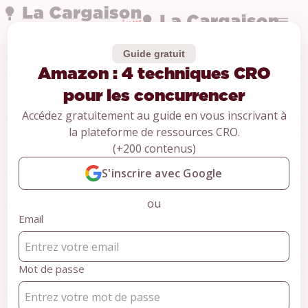
Guide gratuit
Amazon : 4 techniques CRO
Guides
Amazon : 4
pour les concurrencer
Accédez gratuitement au guide en vous inscrivant à
techniques CRO
la plateforme de ressources CRO.
(+200 contenus)
pour les
S'inscrire avec Google
concurrencer
ou
Email
CONTENU RÉSERVÉ AUX MEMBRES
Pour accéder au contenu,
Mot de passe
inscrivez-vous gratuitement et
accédez à +100 ressources