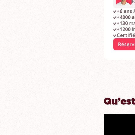
E
+6 ans
à
+4000 
+130
ma
+1200
i
Certifi
Réserv
Qu’est