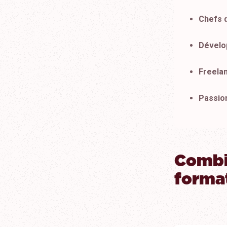
Chefs d
Dévelo
Freela
Passion
Combi
forma