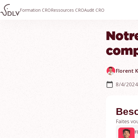
Formation CRO
Ressources CRO
Audit CRO
Notr
comp
Florent 
8/4/2024
Beso
Faites vo
F