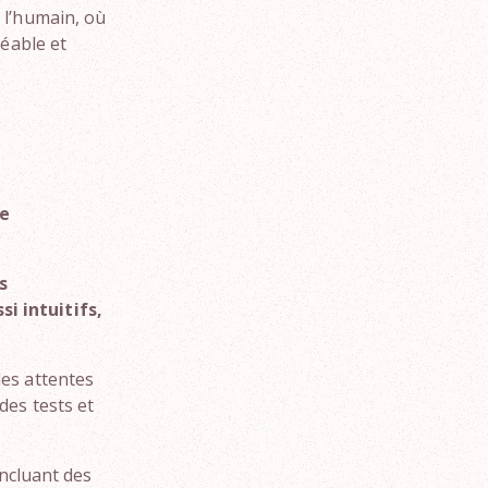
 l’humain, où
réable et
de
s
i intuitifs,
des attentes
des tests et
incluant des