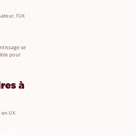
ateur, l’UX
entissage se
ible pour
res à
n en UX