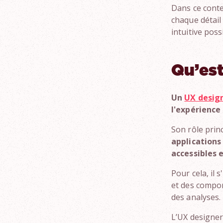
Dans ce conte
chaque détail
intuitive poss
Qu’est
Un
UX desig
l'expérience 
Son rôle prin
applications
accessibles e
Pour cela, il
et des compor
des analyses.
L’UX designer 