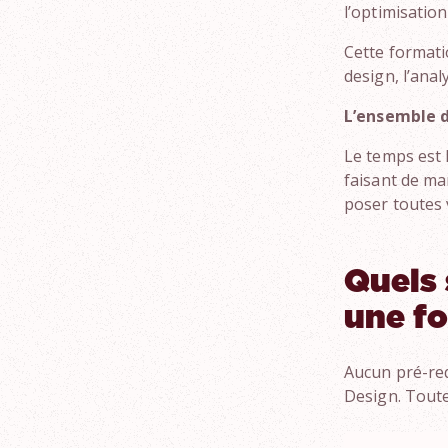
l’optimisatio
Cette formati
design, l’anal
L’ensemble d
Le temps est 
faisant de m
poser toutes 
Quels 
une f
Aucun pré-req
Design. Toute