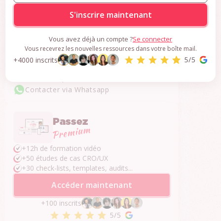
S'inscrire gratuitement
Vous avez déjà un compte ?
Se connecter
Une question ?
Vous recevrez les nouvelles ressources dans votre boîte mail.
+4000 inscrits
Je réponds dans les 24h.
Contacter par email
Contacter via Whatsapp
Passez
+12h de formation vidéo
+50 études de cas CRO/UX
+30 check-lists, templates, audits...
Accéder maintenant
+100 inscrits