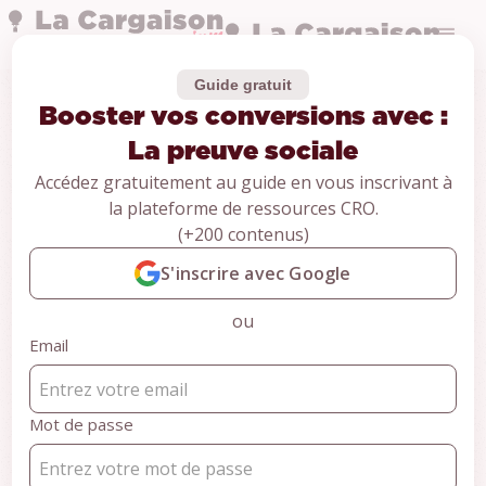
Guide gratuit
Booster vos conversions avec :
Guides
Booster vos
La preuve sociale
Accédez gratuitement au guide en vous inscrivant à
conversions avec :
la plateforme de ressources CRO.
(+200 contenus)
La preuve sociale
S'inscrire avec Google
ou
CONTENU RÉSERVÉ AUX MEMBRES
Email
Pour accéder au contenu,
inscrivez-vous gratuitement et
accédez à +100 ressources
Mot de passe
CRO