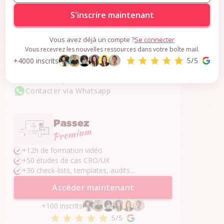
S'inscrire gratuitement
Vous avez déjà un compte ?
Se connecter
Une question ?
Vous recevrez les nouvelles ressources dans votre boîte mail.
+4000 inscrits
Je réponds dans les 24h.
Contacter par email
Contacter via Whatsapp
Passez
+12h de formation vidéo
+50 études de cas CRO/UX
+30 check-lists, templates, audits...
Accéder maintenant
+100 inscrits