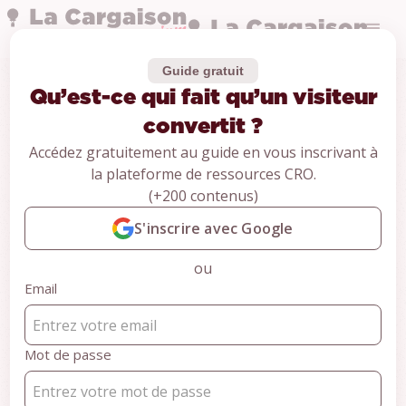
Guide gratuit
Qu’est-ce qui fait qu’un visiteur
Guides
Qu’est-ce qui fait
convertit ?
Accédez gratuitement au guide en vous inscrivant à
qu’un visiteur
la plateforme de ressources CRO.
(+200 contenus)
convertit ?
S'inscrire avec Google
ou
CONTENU RÉSERVÉ AUX MEMBRES
Email
Pour accéder au contenu,
inscrivez-vous gratuitement et
accédez à +100 ressources
Mot de passe
CRO