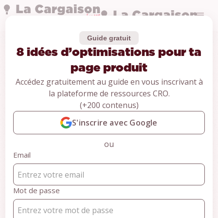
Guide gratuit
8 idées d’optimisations pour ta
Études de cas
8 idées
page produit
Accédez gratuitement au guide en vous inscrivant à
d’optimisations
la plateforme de ressources CRO.
(+200 contenus)
pour ta page produit
S'inscrire avec Google
Jho
ou
Habillement
Email
11 min
CONTENU RÉSERVÉ AUX MEMBRES
Mot de passe
PREMIUM
Inscrivez-vous pour accéder