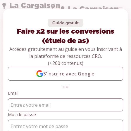
Guide gratuit
Faire x2 sur les conversions
Faire x2 sur les
(étude de as)
conversions (étude
Accédez gratuitement au guide en vous inscrivant à
la plateforme de ressources CRO.
de as)
(+200 contenus)
S'inscrire avec Google
Recherche & analyse CRO pour votre site :
ou
→ Audit CRO
Email
Devenez expert CRO et boostez vos conversions :
→ #1 Formation CRO francophone
Mot de passe