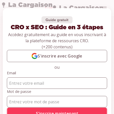
Guide gratuit
CRO x SEO : Guide en 3 étapes
Guides
Accédez gratuitement au guide en vous inscrivant à
CRO x SEO : Guide
la plateforme de ressources CRO.
(+200 contenus)
en 3 étapes
S'inscrire avec Google
CONTENU RÉSERVÉ AUX MEMBRES
ou
Pour accéder au contenu,
Email
inscrivez-vous gratuitement et
accédez à +100 ressources
Mot de passe
CRO
S'inscrire gratuitement