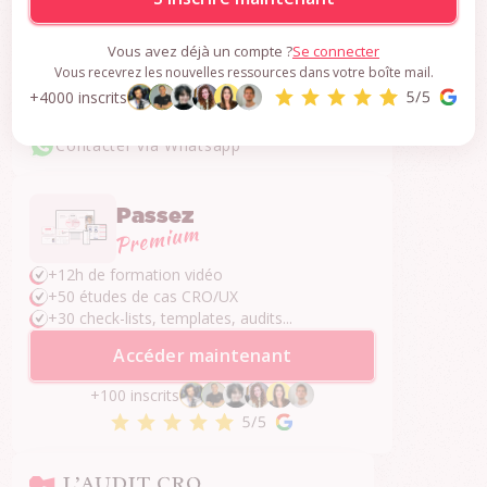
Vous avez déjà un compte ?
Se connecter
Une question ?
Vous recevrez les nouvelles ressources dans votre boîte mail.
Je réponds dans les 24h.
+4000 inscrits
Contacter par email
Contacter via Whatsapp
Passez
+12h de formation vidéo
+50 études de cas CRO/UX
+30 check-lists, templates, audits...
Accéder maintenant
+100 inscrits