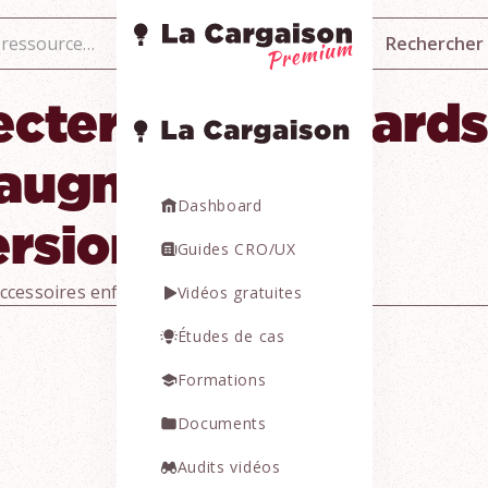
cter les standard
augmenter les
Dashboard
rsions
Guides CRO/UX
ccessoires enfant
13 min
Vidéos gratuites
Études de cas
Formations
Documents
Audits vidéos