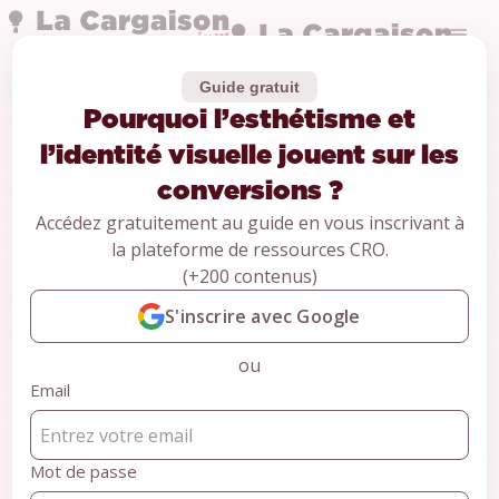
Guide gratuit
Pourquoi l’esthétisme et
Audits vidéos
Pourquoi
l’identité visuelle jouent sur les
conversions ?
l’esthétisme et
Accédez gratuitement au guide en vous inscrivant à
la plateforme de ressources CRO.
l’identité visuelle
(+200 contenus)
jouent sur les
S'inscrire avec Google
ou
conversions ?
Email
Deal.no
Informatique
Mot de passe
14 min