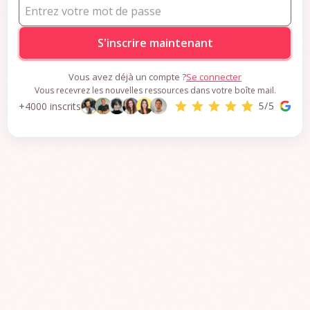
CONTENU RÉSERVÉ AUX MEMBRES
PREMIUM
Inscrivez-vous pour accéder
aux ressources premium
Vous avez déjà un compte ?
Se connecter
Vous recevrez les nouvelles ressources dans votre boîte mail.
S'inscrire maintenant
+4000 inscrits