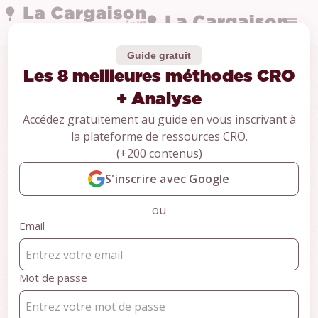
Guide gratuit
Les 8 meilleures méthodes CRO
Guides
Les 8 meilleures
+ Analyse
Accédez gratuitement au guide en vous inscrivant à
méthodes CRO +
la plateforme de ressources CRO.
(+200 contenus)
Analyse
S'inscrire avec Google
ou
CONTENU RÉSERVÉ AUX MEMBRES
Email
Pour accéder au contenu,
inscrivez-vous gratuitement et
accédez à +100 ressources
Mot de passe
CRO