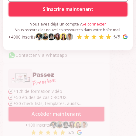
S'inscrire gratuitement
Vous avez déjà un compte ?
Se connecter
Une question ?
Vous recevrez les nouvelles ressources dans votre boîte mail.
+4000 inscrits
Je réponds dans les 24h.
Contacter par email
Contacter via Whatsapp
Passez
+12h de formation vidéo
+50 études de cas CRO/UX
+30 check-lists, templates, audits...
Accéder maintenant
+100 inscrits