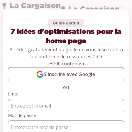
Guide gratuit
7 idées d'optimisations pour la
Études de cas
7 idées
home page
Accédez gratuitement au guide en vous inscrivant à
d'optimisations
la plateforme de ressources CRO.
(+200 contenus)
pour la home page
S'inscrire avec Google
Loewi
ou
Sports et loisirs
Email
6 minutes
CONTENU RÉSERVÉ AUX MEMBRES
Mot de passe
PREMIUM
Inscrivez-vous pour accéder