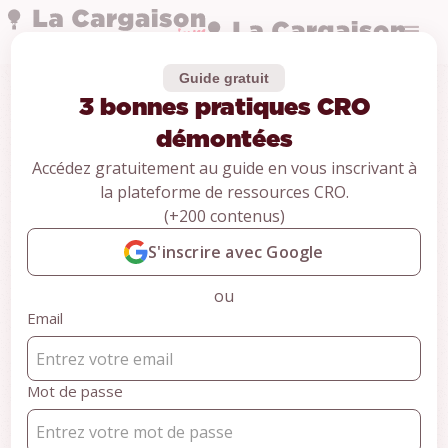
Guide gratuit
3 bonnes pratiques CRO
Guides
3 bonnes pratiques
démontées
Accédez gratuitement au guide en vous inscrivant à
CRO démontées
la plateforme de ressources CRO.
(+200 contenus)
CONTENU RÉSERVÉ AUX MEMBRES
S'inscrire avec Google
Pour accéder au contenu,
ou
inscrivez-vous gratuitement et
Email
accédez à +100 ressources
CRO
Mot de passe
S'inscrire gratuitement