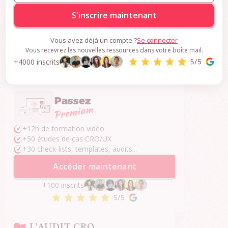
Une question ?
Vous avez déjà un compte ?
Se connecter
Je réponds dans les 24h.
Vous recevrez les nouvelles ressources dans votre boîte mail.
Contacter par email
+4000 inscrits
Contacter via Whatsapp
Passez
+12h de formation vidéo
+50 études de cas CRO/UX
+30 check-lists, templates, audits...
Accéder maintenant
+100 inscrits